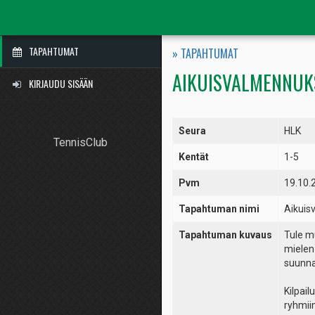
TAPAHTUMAT
» TAPAHTUMAT
AIKUISVALMENNUKS
KIRJAUDU SISÄÄN
Seura
HLK
TennisClub
Kentät
1-5
Pvm
19.10.
Tapahtuman nimi
Aikuis
Tapahtuman kuvaus
Tule m
mielen 
suunna
Kilpail
ryhmiin